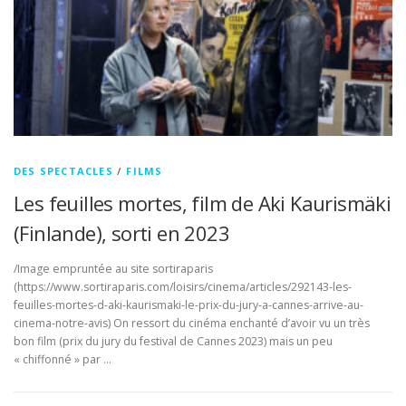
DES SPECTACLES
/
FILMS
Les feuilles mortes, film de Aki Kaurismäki
(Finlande), sorti en 2023
/Image empruntée au site sortiraparis
(https://www.sortiraparis.com/loisirs/cinema/articles/292143-les-
feuilles-mortes-d-aki-kaurismaki-le-prix-du-jury-a-cannes-arrive-au-
cinema-notre-avis) On ressort du cinéma enchanté d’avoir vu un très
bon film (prix du jury du festival de Cannes 2023) mais un peu
« chiffonné » par …