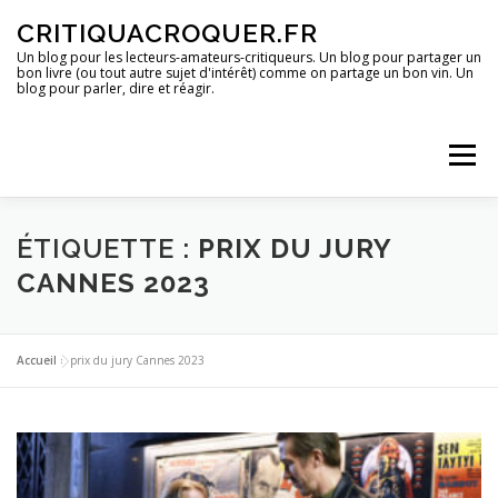
Aller
CRITIQUACROQUER.FR
au
contenu
Un blog pour les lecteurs-amateurs-critiqueurs. Un blog pour partager un
bon livre (ou tout autre sujet d'intérêt) comme on partage un bon vin. Un
blog pour parler, dire et réagir.
Menu
ACCUEIL
UN BLOG ?
DES LIVRES
ÉTIQUETTE :
PRIX DU JURY
CANNES 2023
DES IMAGES
DES SPECTACLES
DES OPINIONS
Accueil
»
prix du jury Cannes 2023
DES BONS PLANS