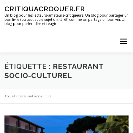
Aller
CRITIQUACROQUER.FR
au
contenu
Un blog pour les lecteurs-amateurs-critiqueurs. Un blog pour partager un
bon livre (ou tout autre sujet d'intérêt) comme on partage un bon vin. Un
blog pour parler, dire et réagir.
Menu
ACCUEIL
UN BLOG ?
DES LIVRES
ÉTIQUETTE :
RESTAURANT
SOCIO-CULTUREL
DES IMAGES
DES SPECTACLES
DES OPINIONS
Accueil
»
restaurant socio-culturel
DES BONS PLANS