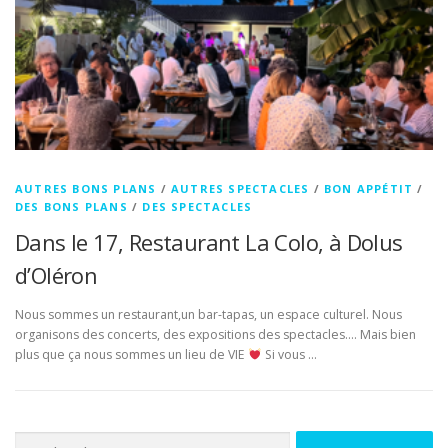
AUTRES BONS PLANS
/
AUTRES SPECTACLES
/
BON APPÉTIT
/
DES BONS PLANS
/
DES SPECTACLES
Dans le 17, Restaurant La Colo, à Dolus
d’Oléron
Nous sommes un restaurant,un bar-tapas, un espace culturel. Nous
organisons des concerts, des expositions des spectacles…. Mais bien
plus que ça nous sommes un lieu de VIE
Si vous …
Rechercher :