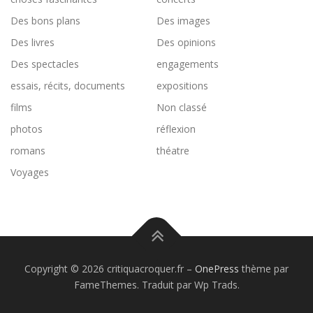
Des bons plans
Des images
Des livres
Des opinions
Des spectacles
engagements
essais, récits, documents
expositions
films
Non classé
photos
réflexion
romans
théatre
Voyages
Copyright © 2026 critiquacroquer.fr
–
OnePress
thème par
FameThemes. Traduit par Wp Trads.