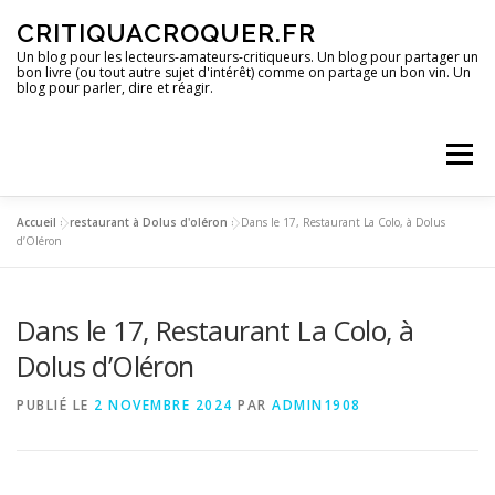
Aller
CRITIQUACROQUER.FR
au
contenu
Un blog pour les lecteurs-amateurs-critiqueurs. Un blog pour partager un
bon livre (ou tout autre sujet d'intérêt) comme on partage un bon vin. Un
blog pour parler, dire et réagir.
Menu
Accueil
»
restaurant à Dolus d'oléron
»
Dans le 17, Restaurant La Colo, à Dolus
ACCUEIL
UN BLOG ?
DES LIVRES
d’Oléron
Dans le 17, Restaurant La Colo, à
DES IMAGES
DES SPECTACLES
DES OPINIONS
Dolus d’Oléron
DES BONS PLANS
PUBLIÉ LE
2 NOVEMBRE 2024
PAR
ADMIN1908