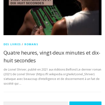
DES LIVRES
/
ROMANS
Quatre heures, vingt-deux minutes et dix-
huit secondes
de Lionel Shriver, publié en 2021 aux éditions Belfond Le dernier roman
(2021) de Lionel Shriver (https://fr.wikipedia.org/wiki/Lionel_Shriver)
s’attaque avec beaucoup d’intelligence et de discernement à un fait de
société qui …
Rechercher :