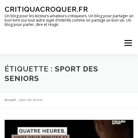
Aller
CRITIQUACROQUER.FR
au
contenu
Un blog pour les lecteurs-amateurs-critiqueurs. Un blog pour partager un
bon livre (ou tout autre sujet d'intérêt) comme on partage un bon vin. Un
blog pour parler, dire et réagir.
Menu
ACCUEIL
UN BLOG ?
DES LIVRES
ÉTIQUETTE :
SPORT DES
SENIORS
DES IMAGES
DES SPECTACLES
DES OPINIONS
Accueil
»
sport des seniors
DES BONS PLANS