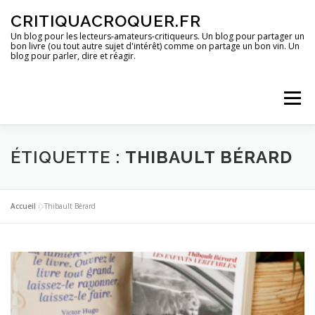
Aller
CRITIQUACROQUER.FR
au
contenu
Un blog pour les lecteurs-amateurs-critiqueurs. Un blog pour partager un
bon livre (ou tout autre sujet d'intérêt) comme on partage un bon vin. Un
blog pour parler, dire et réagir.
Menu
ACCUEIL
UN BLOG ?
DES LIVRES
ÉTIQUETTE :
THIBAULT BÉRARD
DES IMAGES
DES SPECTACLES
DES OPINIONS
Accueil
»
Thibault Bérard
DES BONS PLANS