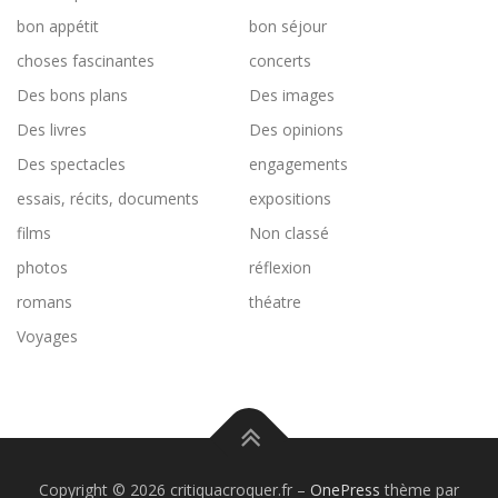
bon appétit
bon séjour
choses fascinantes
concerts
Des bons plans
Des images
Des livres
Des opinions
Des spectacles
engagements
essais, récits, documents
expositions
films
Non classé
photos
réflexion
romans
théatre
Voyages
Copyright © 2026 critiquacroquer.fr
–
OnePress
thème par