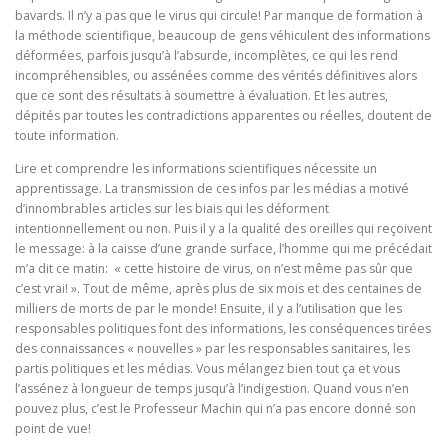
bavards. Il n’y a pas que le virus qui circule! Par manque de formation à
la méthode scientifique, beaucoup de gens véhiculent des informations
déformées, parfois jusqu’à l’absurde, incomplètes, ce qui les rend
incompréhensibles, ou assénées comme des vérités définitives alors
que ce sont des résultats à soumettre à évaluation. Et les autres,
dépités par toutes les contradictions apparentes ou réelles, doutent de
toute information.
Lire et comprendre les informations scientifiques nécessite un
apprentissage. La transmission de ces infos par les médias a motivé
d’innombrables articles sur les biais qui les déforment
intentionnellement ou non. Puis il y a la qualité des oreilles qui reçoivent
le message: à la caisse d’une grande surface, l’homme qui me précédait
m’a dit ce matin: « cette histoire de virus, on n’est même pas sûr que
c’est vrai! ». Tout de même, après plus de six mois et des centaines de
milliers de morts de par le monde! Ensuite, il y a l’utilisation que les
responsables politiques font des informations, les conséquences tirées
des connaissances « nouvelles » par les responsables sanitaires, les
partis politiques et les médias. Vous mélangez bien tout ça et vous
l’assénez à longueur de temps jusqu’à l’indigestion. Quand vous n’en
pouvez plus, c’est le Professeur Machin qui n’a pas encore donné son
point de vue!