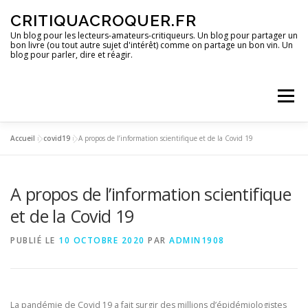
Aller
CRITIQUACROQUER.FR
au
contenu
Un blog pour les lecteurs-amateurs-critiqueurs. Un blog pour partager un
bon livre (ou tout autre sujet d'intérêt) comme on partage un bon vin. Un
blog pour parler, dire et réagir.
Menu
Accueil
»
covid19
»
A propos de l’information scientifique et de la Covid 19
ACCUEIL
UN BLOG ?
DES LIVRES
A propos de l’information scientifique
DES IMAGES
DES SPECTACLES
DES OPINIONS
et de la Covid 19
PUBLIÉ LE
10 OCTOBRE 2020
PAR
ADMIN1908
DES BONS PLANS
La pandémie de Covid 19 a fait surgir des millions d’épidémiologistes