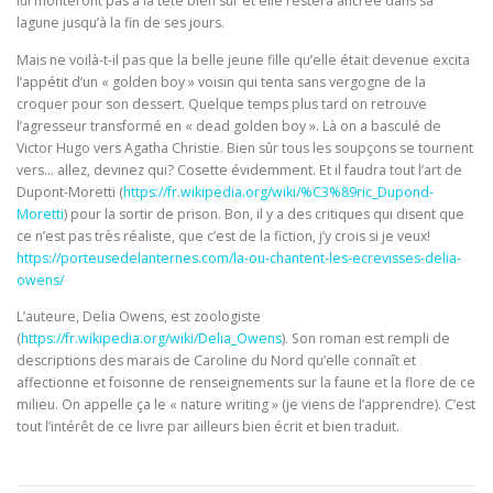
lui monteront pas à la tête bien sûr et elle restera ancrée dans sa
lagune jusqu’à la fin de ses jours.
Mais ne voilà-t-il pas que la belle jeune fille qu’elle était devenue excita
l’appétit d’un « golden boy » voisin qui tenta sans vergogne de la
croquer pour son dessert. Quelque temps plus tard on retrouve
l’agresseur transformé en « dead golden boy ». Là on a basculé de
Victor Hugo vers Agatha Christie. Bien sûr tous les soupçons se tournent
vers… allez, devinez qui? Cosette évidemment. Et il faudra tout l’art de
Dupont-Moretti (
https://fr.wikipedia.org/wiki/%C3%89ric_Dupond-
Moretti
) pour la sortir de prison. Bon, il y a des critiques qui disent que
ce n’est pas très réaliste, que c’est de la fiction, j’y crois si je veux!
https://porteusedelanternes.com/la-ou-chantent-les-ecrevisses-delia-
owens/
L’auteure, Delia Owens, est zoologiste
(
https://fr.wikipedia.org/wiki/Delia_Owens
). Son roman est rempli de
descriptions des marais de Caroline du Nord qu’elle connaît et
affectionne et foisonne de renseignements sur la faune et la flore de ce
milieu. On appelle ça le « nature writing » (je viens de l’apprendre). C’est
tout l’intérêt de ce livre par ailleurs bien écrit et bien traduit.