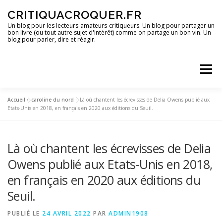
Aller
CRITIQUACROQUER.FR
au
contenu
Un blog pour les lecteurs-amateurs-critiqueurs. Un blog pour partager un
bon livre (ou tout autre sujet d'intérêt) comme on partage un bon vin. Un
blog pour parler, dire et réagir.
Menu
Accueil
»
caroline du nord
»
Là où chantent les écrevisses de Delia Owens publié aux
ACCUEIL
UN BLOG ?
DES LIVRES
Etats-Unis en 2018, en français en 2020 aux éditions du Seuil.
Là où chantent les écrevisses de Delia
DES IMAGES
DES SPECTACLES
DES OPINIONS
Owens publié aux Etats-Unis en 2018,
en français en 2020 aux éditions du
DES BONS PLANS
Seuil.
PUBLIÉ LE
24 AVRIL 2022
PAR
ADMIN1908