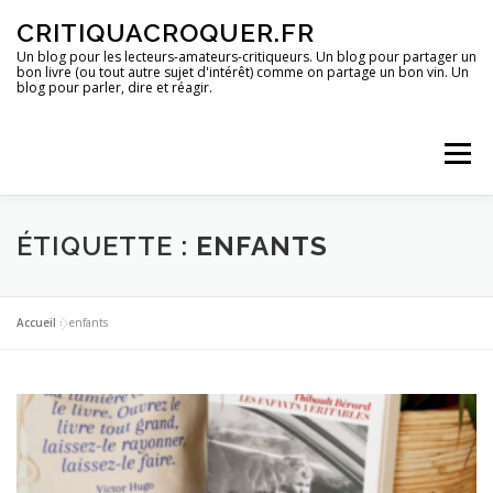
Aller
CRITIQUACROQUER.FR
au
contenu
Un blog pour les lecteurs-amateurs-critiqueurs. Un blog pour partager un
bon livre (ou tout autre sujet d'intérêt) comme on partage un bon vin. Un
blog pour parler, dire et réagir.
Menu
ACCUEIL
UN BLOG ?
DES LIVRES
ÉTIQUETTE :
ENFANTS
DES IMAGES
DES SPECTACLES
DES OPINIONS
Accueil
»
enfants
DES BONS PLANS