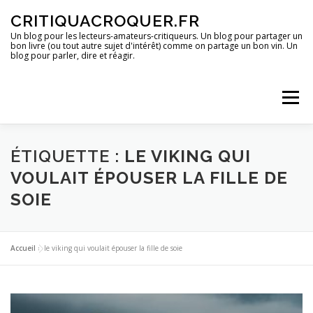
Aller
CRITIQUACROQUER.FR
au
contenu
Un blog pour les lecteurs-amateurs-critiqueurs. Un blog pour partager un
bon livre (ou tout autre sujet d'intérêt) comme on partage un bon vin. Un
blog pour parler, dire et réagir.
Menu
ACCUEIL
UN BLOG ?
DES LIVRES
ÉTIQUETTE :
LE VIKING QUI
VOULAIT ÉPOUSER LA FILLE DE
SOIE
DES IMAGES
DES SPECTACLES
DES OPINIONS
Accueil
»
le viking qui voulait épouser la fille de soie
DES BONS PLANS