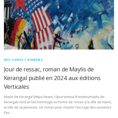
DES LIVRES
/
ROMANS
Jour de ressac, roman de Maylis de
Kerangal publié en 2024 aux éditions
Verticales
Maylis de Kerangal (https://www.10joursenmai.fr/invites/maylis-de-
kerangal) rend un bel hommage en forme de roman à la ville du Havre,
la ville de sa jeunesse. Un roman pour chanter l’ancrage des souvenirs.
Pas …