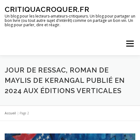
Aller
CRITIQUACROQUER.FR
au
contenu
Un blog pour les lecteurs-amateurs-critiqueurs. Un blog pour partager un
bon livre (ou tout autre sujet d'intérêt) comme on partage un bon vin. Un
blog pour parler, dire et réagir.
Menu
ACCUEIL
UN BLOG ?
DES LIVRES
JOUR DE RESSAC, ROMAN DE
MAYLIS DE KERANGAL PUBLIÉ EN
2024 AUX ÉDITIONS VERTICALES
DES IMAGES
DES SPECTACLES
DES OPINIONS
Accueil
»
Page 2
DES BONS PLANS