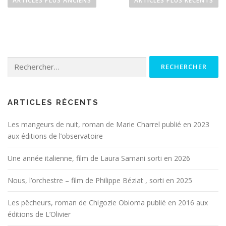
ARTICLES PLUS ANCIENS
ARTICLES PLUS RÉCENTS
v
i
g
a
Rechercher :
t
i
o
n
ARTICLES RÉCENTS
d
Les mangeurs de nuit, roman de Marie Charrel publié en 2023
e
aux éditions de l’observatoire
s
a
Une année italienne, film de Laura Samani sorti en 2026
r
Nous, l’orchestre – film de Philippe Béziat , sorti en 2025
t
i
Les pêcheurs, roman de Chigozie Obioma publié en 2016 aux
c
éditions de L’Olivier
l