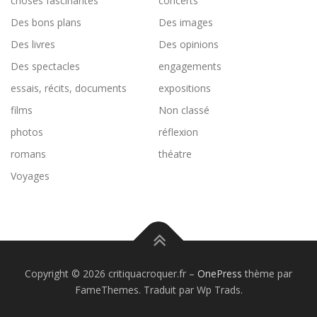
choses fascinantes
concerts
Des bons plans
Des images
Des livres
Des opinions
Des spectacles
engagements
essais, récits, documents
expositions
films
Non classé
photos
réflexion
romans
théatre
Voyages
Copyright © 2026 critiquacroquer.fr
–
OnePress
thème par
FameThemes. Traduit par Wp Trads.