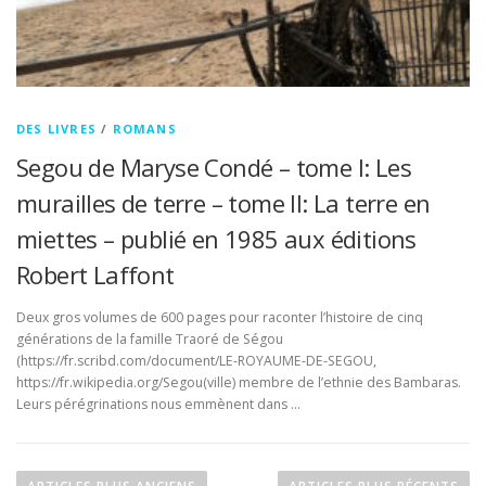
DES LIVRES
/
ROMANS
Segou de Maryse Condé – tome I: Les
murailles de terre – tome II: La terre en
miettes – publié en 1985 aux éditions
Robert Laffont
Deux gros volumes de 600 pages pour raconter l’histoire de cinq
générations de la famille Traoré de Ségou
(https://fr.scribd.com/document/LE-ROYAUME-DE-SEGOU,
https://fr.wikipedia.org/Segou(ville) membre de l’ethnie des Bambaras.
Leurs pérégrinations nous emmènent dans …
N
a